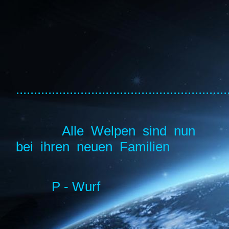
...........................................................
Alle Welpen sind nun
bei ihren neuen Familien
P - Wurf
...........................................................