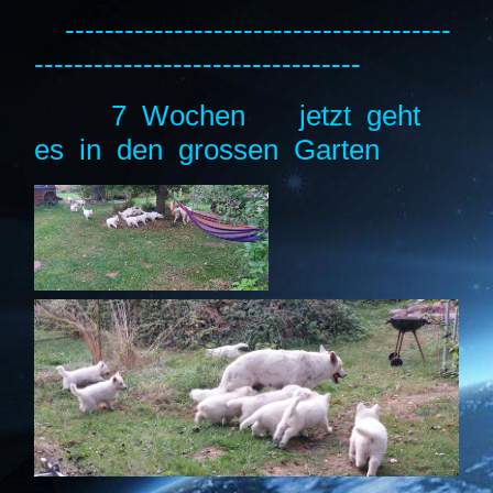
---------------------------------------
---------------------------------
7 Wochen jetzt geht
es in den grossen Garten