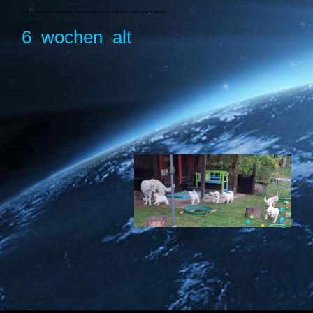
....................................................
6 wochen alt